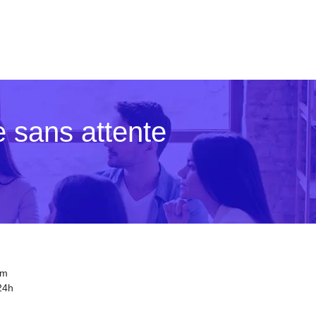
e sans attente
um
24h