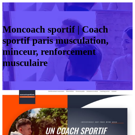
Moncoach sportif | Coach
sportif paris musculation,
minceur, renfor­ce­ment
musculaire